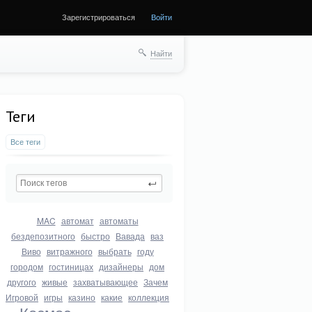
Зарегистрироваться
Войти
Найти
Теги
Все теги
MAC
автомат
автоматы
бездепозитного
быстро
Вавада
ваз
Виво
витражного
выбрать
году
городом
гостиницах
дизайнеры
дом
другого
живые
захватывающее
Зачем
Игровой
игры
казино
какие
коллекция