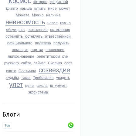
Космос
которое
кредитной
крипто
крыша
купить
мире
может
Можете
Можно
наличие
невесомость
новое
нужно
обсуждают
остекление
остекления
остеклить
остеклять
ответственной
официального
политика
получить
помощью
портал
появления
прикосновение
репетитором
рун
русского
сайте
сейчас
Сколько
слот
созвездие
слоте
Слотмилл
судьбы
такси
Требования
увидеть
улет
цены
школа
штурмует
экосистема
Блоги
Топ