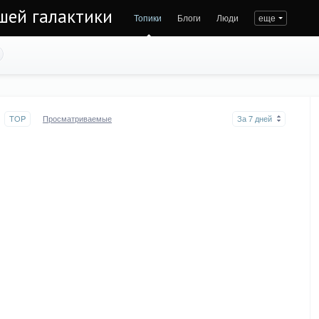
ашей галактики
Топики
Блоги
Люди
еще
TOP
Просматриваемые
За 7 дней