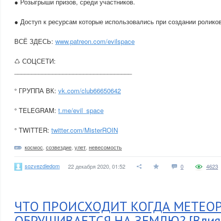
● Розыгрыши призов, среди участников.
● Доступ к ресурсам которые использовались при создании роликов
ВСЁ ЗДЕСЬ:
www.patreon.com/evilspace
♺ СОЦСЕТИ:
__________________________________
° ГРУППА ВК:
vk.com/club66650642
° TELEGRAM:
t.me/evil_space
° TWITTER:
twitter.com/MisterROIN
космос
,
созвездие
,
улет
,
невесомость
sozvezdiedom
22 декабря 2020, 01:52
0
4623
ЧТО ПРОИСХОДИТ КОГДА МЕТЕО
ОБРУШИВАЕТСЯ НА ЗЕМЛЮ? [Влия