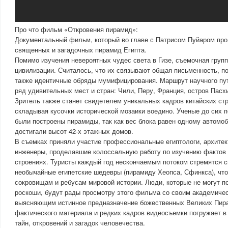
Про что фильм «Откровения пирамид»:
Документальный фильм, который во главе с Патрисом Пуйаром прол
священных и загадочных пирамид Египта.
Помимо изучения невероятных чудес света в Гизе, съемочная груп
цивилизации. Считалось, что их связывают общая письменность, по
также идентичные обряды мумифицирования. Маршрут научного пут
ряд удивительных мест и стран: Чили, Перу, Франция, остров Пасх
Зритель также станет свидетелем уникальных кадров китайских стр
складывая кусочки исторической мозаики воедино. Ученые до сих п
были построены пирамиды, так как вес блока равен одному автомоб
достигали высот 42-х этажных домов.
В съемках приняли участие профессиональные египтологи, архитек
инженеры, проделавшие колоссальную работу по изучению фактов 
строениях. Туристы каждый год нескончаемым потоком стремятся 
необычайные египетские шедевры (пирамиду Хеопса, Сфинкса), что
сокровищам и ребусам мировой истории. Люди, которые не могут по
роскоши, будут рады просмотру этого фильма со своим академиче
выясняющим истинное предназначение божественных Великих Пира
фактического материала и редких кадров видеосъемки погружает в
тайн, откровений и загадок человечества.