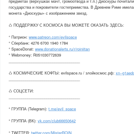
предметах (верхушках мачт, громоотвода и т.п.) Диоскуры почитали
государства и покровители гостеприимства. В Древнем Риме имел
монета «Диоскуры» с изображением звезд.
♺ ПОДДЕРЖКУ С КОСМОСА ВЫ МОЖЕТЕ ОКАЗАТЬ ЗДЕСЬ:
° Патрион:
www.patreon.com/evilspace
° Сбербанк: 4276 6700 1940 1784
° SpaceDonat:
www.donationalerts.ru/r/roiniitan
° Webmoney: R051030772639
__________________________________
♺ КОСМИЧЕСКИЕ КОФТЫ: evilspace.ru / злойкосмос.рф:
xn--g1aedc
__________________________________
♺ СОЦСЕТИ:
__________________________________
° ГРУППА (Telegram):
t.me/evil_space
° ГРУППА (ВК):
vk.com/club66650642
° TWITTER:
twitter.com/MisterROIN