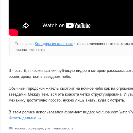
По ссылке
Колодцы из пластика
это канализационные-системы 
принадлежности.
В честь Дня космонавтики публикую видео в котором рассказываетс
ориентироваться в звездном небе.
Обычный городской житель смотрит на ночное небо как на огромное
звездами. Между тем, вся эта красота четко структурирована. И у
механику достаточно просто, нужно лишь знать, куда смотреть.
В этом ролике использовался фрагмент видео: youtube.com/watc
Читать дальше →
космос
,
созвездие
,
улет
,
невесомость