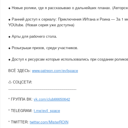
● Новые ролики, где я рассказываю о дальнейших планах. (Авторск
● Ранний доступ к сериалу: Приключения ИИтана и Роина — За 1 м
YOUtube. (Новая серия уже доступна)
● Арты для рабочего стола.
● Розыгрыши призов, среди участников.
● Доступ к ресурсам которые использовались при создании роликов
ВСЁ ЗДЕСЬ:
www.patreon.com/evilspace
♺ СОЦСЕТИ:
__________________________________
° ГРУППА ВК:
vk.com/club66650642
° TELEGRAM:
t.me/evil_space
° TWITTER:
twitter.com/MisterROIN