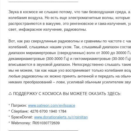
Звука в космосе не слышно потому, что там безвоздушная среда, 
колебания воздуха. Но есть еще электромагнитные волны, которые
распространяются в вакууме, это ренгеновское и гама-излучения, 
свет, инфакрасное излучение, радиоволны.
Вот, как раз сверхдлинные радиоволны и сравнимы по частоте с ч
колебаний, слышимых нашим ухом. Так, слышимый диапазон составл
диапазон мириамертровых (сверхдлинных) волн от 3000 до 30000 Гц
декамириаметровые (300-3000 Гц) и гектомириаметровые (30-300 Гц)
вписываются в звуковой диапазон. Непосредственно слышать таки
мы не можем, так как наше ухо воспринимает только колебания воз
любые радиоволны их можно принять антенной и передать на обыч
никаких преобразований – лови, усиливай обычным усилителем зву
♺ ПОДДЕРЖКУ С КОСМОСА ВЫ МОЖЕТЕ ОКАЗАТЬ ЗДЕСЬ:
° Патрион:
www.patreon.com/evilspace
° Сбербанк: 4276 6700 1940 1784
° SpaceDonat:
www.donationalerts.ru/r/roiniitan
° Webmoney: R051030772639
__________________________________