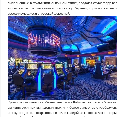
выполненные в мультипликационном стиле, создают атмосферу вес
них можно встретить самовар, гармошку, баранки, горшок с кашей 
ассоциирующиеся с русской деревней.
Одной из ключевых особенностей слота Keks является его бонусная
активируется при выпадении трех или более символов с изображени
игроку предстоит открывать печки, в каждой из которых может скр