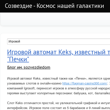
Созвездие - Космос нашей галактики
Игровой автомат Keks, известный 
"Печки"
Блог им. sozvezdiedom
Игровой автомат Keks, известный также как «Печки», является одн
узнаваемых слотов в онлайн-казино
https://flagman-casino300.com/
.
компанией Igrosoft, переносит игроков в атмосферу русской народн
героями выступают колоритные персонажи: бабушка, кот, балалайка 
Слот Keks отличается простой, но увлекательной графикой и инту
интерфейсом. Игровое поле состоит из 5 барабанов и 9 линий выпл