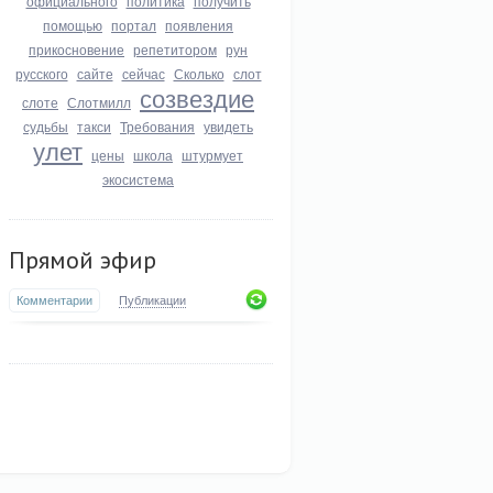
официального
политика
получить
помощью
портал
появления
прикосновение
репетитором
рун
русского
сайте
сейчас
Сколько
слот
созвездие
слоте
Слотмилл
судьбы
такси
Требования
увидеть
улет
цены
школа
штурмует
экосистема
Прямой эфир
Комментарии
Публикации