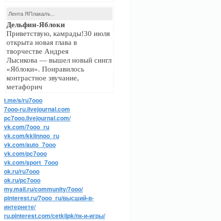
Лента ЯПлакалъ...
Дельфин-Яблоки
Приветствую, камрады!30 июля
открыта новая глава в
творчестве Андрея
Лысикова — вышел новый сингл
«Яблоки». Понравилось
контрастное звучание,
метафорич
t.me/s/ru7ooo
7ooo-ru.livejournal.com
pc7ooo.livejournal.com/
vk.com/7ooo_ru
vk.com/kkiinnoo_ru
vk.com/auto_7ooo
vk.com/pc7ooo
vk.com/sport_7ooo
ok.ru/ru7ooo
ok.ru/pc7ooo
my.mail.ru/community/7ooo/
pinterest.ru/7ooo_ru/высший-в-
интернете/
ru.pinterest.com/cetkijpk/пк-и-игры/