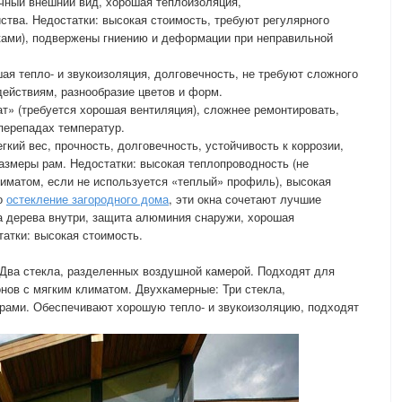
чный внешний вид, хорошая теплоизоляция,
тва. Недостатки: высокая стоимость, требуют регулярного
иками), подвержены гниению и деформации при неправильной
ая тепло- и звукоизоляция, долговечность, не требуют сложного
ействиям, разнообразие цветов и форм.
ат» (требуется хорошая вентиляция), сложнее ремонтировать,
перепадах температур.
кий вес, прочность, долговечность, устойчивость к коррозии,
змеры рам. Недостатки: высокая теплопроводность (не
иматом, если не используется «теплый» профиль), высокая
но
остекление загородного дома
, эти окна сочетают лучшие
а дерева внутри, защита алюминия снаружи, хорошая
татки: высокая стоимость.
 Два стекла, разделенных воздушной камерой. Подходят для
ов с мягким климатом. Двухкамерные: Три стекла,
ами. Обеспечивают хорошую тепло- и звукоизоляцию, подходят