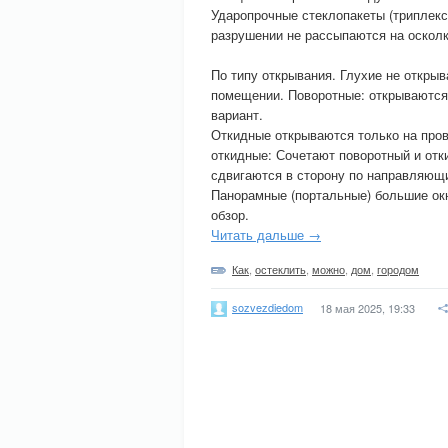
Ударопрочные стеклопакеты (триплекс
разрушении не рассыпаются на осколк
По типу открывания. Глухие не откры
помещении. Поворотные: открываются
вариант.
Откидные открываются только на пров
откидные: Сочетают поворотный и от
сдвигаются в сторону по направляющи
Панорамные (портальные) большие ок
обзор.
Читать дальше →
Как
,
остеклить
,
можно
,
дом
,
городом
sozvezdiedom
18 мая 2025, 19:33