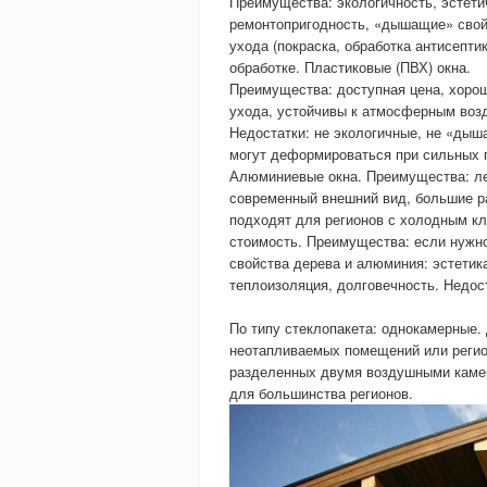
Преимущества: экологичность, эстети
ремонтопригодность, «дышащие» свойс
ухода (покраска, обработка антисепт
обработке. Пластиковые (ПВХ) окна.
Преимущества: доступная цена, хорош
ухода, устойчивы к атмосферным возд
Недостатки: не экологичные, не «дыш
могут деформироваться при сильных 
Алюминиевые окна. Преимущества: лег
современный внешний вид, большие ра
подходят для регионов с холодным кл
стоимость. Преимущества: если нуж
свойства дерева и алюминия: эстетик
теплоизоляция, долговечность. Недос
По типу стеклопакета: однокамерные.
неотапливаемых помещений или регион
разделенных двумя воздушными камер
для большинства регионов.