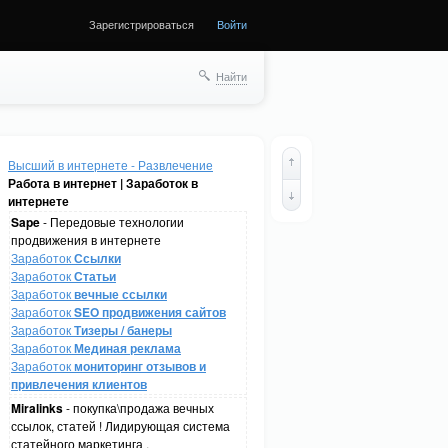
Зарегистрироваться
Войти
Найти
Высший в интернете - Развлечение
Работа в интернет | Заработок в
интернете
Sape
- Передовые технологии
продвижения в интернете
Заработок
Ссылки
Заработок
Статьи
Заработок
вечные ссылки
Заработок
SEO продвижения сайтов
Заработок
Тизеры / банеры
Заработок
Мединая реклама
Заработок
мониторинг отзывов и
привлечения клиентов
Miralinks
- покупка\продажа вечных
ссылок, статей ! Лидирующая система
статейного маркетинга .