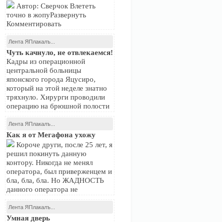
Автор: Сверчок Влететь
точно в жопуРазвернуть
Комментировать
Лента ЯПлакалъ...
Чуть качнуло, не отвлекаемся!
Кадры из операционной
центральной больницы
японского города Яцусиро,
который на этой неделе знатно
тряхнуло. Хирурги проводили
операцию на брюшной полости
Лента ЯПлакалъ...
Как я от Мегафона ухожу
Короче други, после 25 лет, я
решил покинуть данную
контору. Никогда не менял
оператора, был приверженцем и
бла, бла, бла. Но ЖАДНОСТЬ
данного оператора не
Лента ЯПлакалъ...
Умная дверь