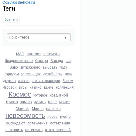
Ссылки thehole.ru
Теги
Все теги
MAC
автомат
автоматы
бездепозитного
быстро
Вавада
ваз
Виво
витражного
выбрать
году
городом
гостиницах
дизайнеры
дом
другого
живые
захватывающее
Зачем
Игровой
игры
казино
какие
коллекция
Космос
которое
кредитной
крипто
крыша
купить
мире
может
Можете
Можно
наличие
невесомость
новое
нужно
обсуждают
остекление
остекления
остеклить
остеклять
ответственной