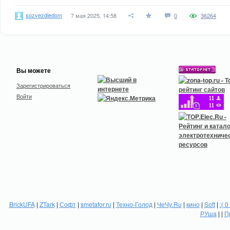
sozvezdiedom
7 мая 2025, 14:58
0
36264
Вы можете
Зарегистрироваться
Войти
BrickUFA
|
ZTark
|
Софт
|
smetafor.ru
|
Техно-Голод
|
ЧеЧу.Ru
|
кино
|
Soft
|
:( 0
РУша
| |
П