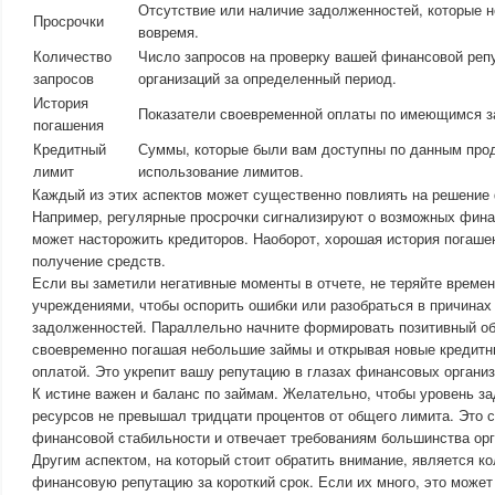
Отсутствие или наличие задолженностей, которые 
Просрочки
вовремя.
Количество
Число запросов на проверку вашей финансовой реп
запросов
организаций за определенный период.
История
Показатели своевременной оплаты по имеющимся з
погашения
Кредитный
Суммы, которые были вам доступны по данным прод
лимит
использование лимитов.
Каждый из этих аспектов может существенно повлиять на решение
Например, регулярные просрочки сигнализируют о возможных фина
может насторожить кредиторов. Наоборот, хорошая история погаш
получение средств.
Если вы заметили негативные моменты в отчете, не теряйте времен
учреждениями, чтобы оспорить ошибки или разобраться в причина
задолженностей. Параллельно начните формировать позитивный об
своевременно погашая небольшие займы и открывая новые кредитны
оплатой. Это укрепит вашу репутацию в глазах финансовых организ
К истине важен и баланс по займам. Желательно, чтобы уровень з
ресурсов не превышал тридцати процентов от общего лимита. Это с
финансовой стабильности и отвечает требованиям большинства орг
Другим аспектом, на который стоит обратить внимание, является к
финансовую репутацию за короткий срок. Если их много, это может