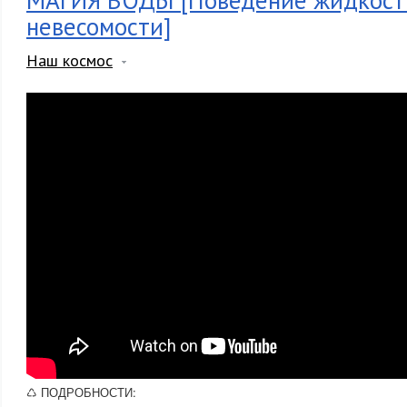
МАГИЯ ВОДЫ [Поведение жидкост
невесомости]
Наш космос
♺ ПОДРОБНОСТИ: