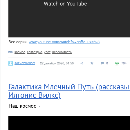
Все серии:
www.youtube.com/watch?v=qqBa_uxs6v8
космос
,
созвездие
,
улет
,
невесомость
sozvezdiedom
22 декабря 2020, 01:50
0
794
Галактика Млечный Путь (рассказы
Илгонис Вилкс)
Наш космос