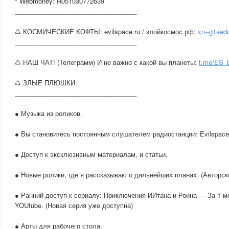
° Webmoney: R051030772639
__________________________________
♺ КОСМИЧЕСКИЕ КОФТЫ: evilspace.ru / злойкосмос.рф:
xn--g1aedc
__________________________________
♺ НАШ ЧАТ! (Телеграмм) И не важно с какой вы планеты:
t.me/ES
♺ ЗЛЫЕ ПЛЮШКИ:
__________________________________
● Музыка из роликов.
● Вы становитесь постоянным слушателем радиостанции: Evilspace
● Доступ к эксклюзивным материалам, и статьи.
● Новые ролики, где я рассказываю о дальнейших планах. (Авторск
● Ранний доступ к сериалу: Приключения ИИтана и Роина — За 1 м
YOUtube. (Новая серия уже доступна)
● Арты для рабочего стола.