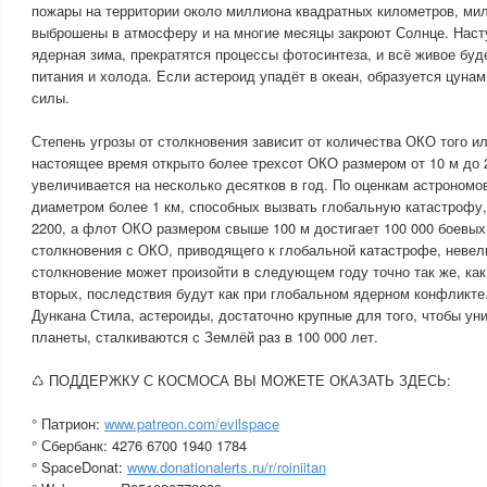
пожары на территории около миллиона квадратных километров, мил
выброшены в атмосферу и на многие месяцы закроют Солнце. Наст
ядерная зима, прекратятся процессы фотосинтеза, и всё живое буде
питания и холода. Если астероид упадёт в океан, образуется цуна
силы.
Степень угрозы от столкновения зависит от количества ОКО того ил
настоящее время открыто более трехсот ОКО размером от 10 м до 2
увеличивается на несколько десятков в год. По оценкам астроном
диаметром более 1 км, способных вызвать глобальную катастрофу,
2200, а флот ОКО размером свыше 100 м достигает 100 000 боевых
столкновения с ОКО, приводящего к глобальной катастрофе, невели
столкновение может произойти в следующем году точно так же, как 
вторых, последствия будут как при глобальном ядерном конфликте
Дункана Стила, астероиды, достаточно крупные для того, чтобы ун
планеты, сталкиваются с Землёй раз в 100 000 лет.
♺ ПОДДЕРЖКУ С КОСМОСА ВЫ МОЖЕТЕ ОКАЗАТЬ ЗДЕСЬ:
° Патрион:
www.patreon.com/evilspace
° Сбербанк: 4276 6700 1940 1784
° SpaceDonat:
www.donationalerts.ru/r/roiniitan