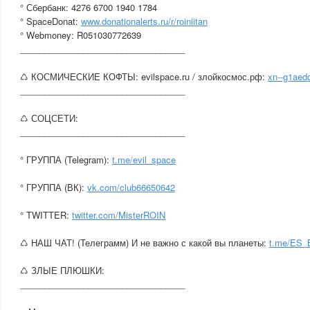
° Сбербанк: 4276 6700 1940 1784
° SpaceDonat:
www.donationalerts.ru/r/roiniitan
° Webmoney: R051030772639
__________________________________
♺ КОСМИЧЕСКИЕ КОФТЫ: evilspace.ru / злойкосмос.рф:
xn--g1aedc
__________________________________
♺ СОЦСЕТИ:
__________________________________
° ГРУППА (Telegram):
t.me/evil_space
° ГРУППА (ВК):
vk.com/club66650642
° TWITTER:
twitter.com/MisterROIN
♺ НАШ ЧАТ! (Телеграмм) И не важно с какой вы планеты:
t.me/ES
♺ ЗЛЫЕ ПЛЮШКИ:
__________________________________