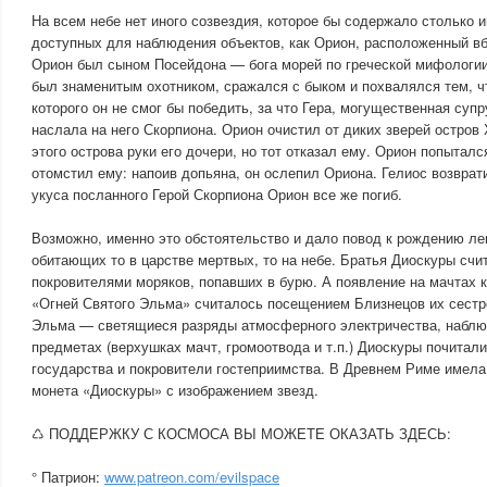
На всем небе нет иного созвездия, которое бы содержало столько и
доступных для наблюдения объектов, как Орион, расположенный вб
Орион был сыном Посейдона — бога морей по греческой мифологии
был знаменитым охотником, сражался с быком и похвалялся тем, чт
которого он не смог бы победить, за что Гера, могущественная суп
наслала на него Скорпиона. Орион очистил от диких зверей остров 
этого острова руки его дочери, но тот отказал ему. Орион попыталс
отомстил ему: напоив допьяна, он ослепил Ориона. Гелиос возврати
укуса посланного Герой Скорпиона Орион все же погиб.
Возможно, именно это обстоятельство и дало повод к рождению ле
обитающих то в царстве мертвых, то на небе. Братья Диоскуры счи
покровителями моряков, попавших в бурю. А появление на мачтах к
«Огней Святого Эльма» считалось посещением Близнецов их сестр
Эльма — светящиеся разряды атмосферного электричества, наблю
предметах (верхушках мачт, громоотвода и т.п.) Диоскуры почитали
государства и покровители гостеприимства. В Древнем Риме имел
монета «Диоскуры» с изображением звезд.
♺ ПОДДЕРЖКУ С КОСМОСА ВЫ МОЖЕТЕ ОКАЗАТЬ ЗДЕСЬ:
° Патрион:
www.patreon.com/evilspace