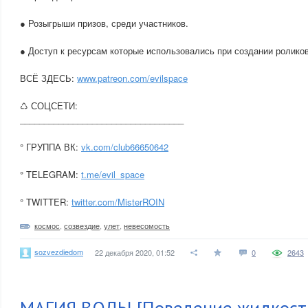
● Розыгрыши призов, среди участников.
● Доступ к ресурсам которые использовались при создании роликов
ВСЁ ЗДЕСЬ:
www.patreon.com/evilspace
♺ СОЦСЕТИ:
__________________________________
° ГРУППА ВК:
vk.com/club66650642
° TELEGRAM:
t.me/evil_space
° TWITTER:
twitter.com/MisterROIN
космос
,
созвездие
,
улет
,
невесомость
sozvezdiedom
22 декабря 2020, 01:52
0
2643