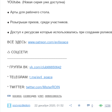
YOUtube. (Новая серия уже доступна)
● Арты для рабочего стола.
● Розыгрыши призов, среди участников.
● Доступ к ресурсам которые использовались при создании роликов
ВСЁ ЗДЕСЬ:
www.patreon.com/evilspace
♺ СОЦСЕТИ:
__________________________________
° ГРУППА ВК:
vk.com/club66650642
° TELEGRAM:
t.me/evil_space
° TWITTER:
twitter.com/MisterROIN
космос
,
созвездие
,
улет
,
невесомость
sozvezdiedom
22 декабря 2020, 01:52
0
1236