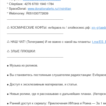
° Сбербанк: 4276 6700 1940 1784
° SpaceDonat:
www.donationalerts.ru/r/roiniitan
° Webmoney: R051030772639
__________________________________
♺ КОСМИЧЕСКИЕ КОФТЫ: evilspace.ru / злойкосмос.рф:
xn--g1aedc
__________________________________
♺ НАШ ЧАТ! (Телеграмм) И не важно с какой вы планеты:
t.me/ES
♺ ЗЛЫЕ ПЛЮШКИ:
__________________________________
● Музыка из роликов.
● Вы становитесь постоянным слушателем радиостанции: Evilspace
● Доступ к эксклюзивным материалам, и статьи.
● Новые ролики, где я рассказываю о дальнейших планах. (Авторск
● Ранний доступ к сериалу: Приключения ИИтана и Роина — За 1 м