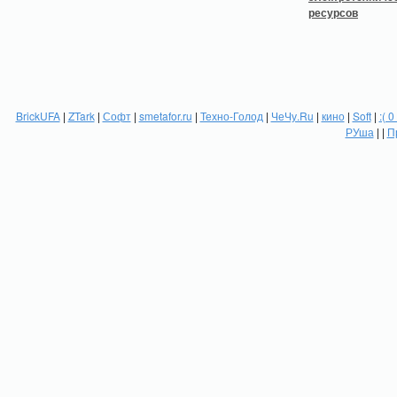
BrickUFA
|
ZTark
|
Софт
|
smetafor.ru
|
Техно-Голод
|
ЧеЧу.Ru
|
кино
|
Soft
|
:( 0
РУша
| |
П