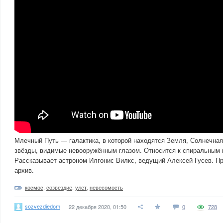
Млечный Путь — галактика, в которой находятся Земля, Солнечная
звёзды, видимые невооружённым глазом. Относится к спиральным
Рассказывает астроном Илгонис Вилкс, ведущий Алексей Гусев. Пр
архив.
космос
,
созвездие
,
улет
,
невесомость
sozvezdiedom
22 декабря 2020, 01:50
0
728