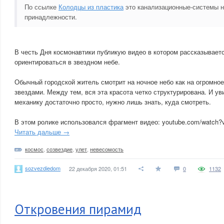
По ссылке
Колодцы из пластика
это канализационные-системы 
принадлежности.
В честь Дня космонавтики публикую видео в котором рассказываетс
ориентироваться в звездном небе.
Обычный городской житель смотрит на ночное небо как на огромное
звездами. Между тем, вся эта красота четко структурирована. И у
механику достаточно просто, нужно лишь знать, куда смотреть.
В этом ролике использовался фрагмент видео: youtube.com/watc
Читать дальше →
космос
,
созвездие
,
улет
,
невесомость
sozvezdiedom
22 декабря 2020, 01:51
0
1132
Откровения пирамид