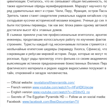
цивилизации. Считалось, что их связывают общая письменность, по
также идентичные обряды мумифицирования. Маршрут научного пут
ряд удивительных мест и стран: Чили, Перу, Франция, остров Пасх
Зритель также станет свидетелем уникальных кадров китайских стр
складывая кусочки исторической мозаики воедино. Ученые до сих п
были построены пирамиды, так как вес блока равен одному автомоб
достигали высот 42-х этажных домов.
В съемках приняли участие профессиональные египтологи, архитек
инженеры, проделавшие колоссальную работу по изучению фактов 
строениях. Туристы каждый год нескончаемым потоком стремятся 
необычайные египетские шедевры (пирамиду Хеопса, Сфинкса), что
сокровищам и ребусам мировой истории. Люди, которые не могут по
роскоши, будут рады просмотру этого фильма со своим академиче
выясняющим истинное предназначение божественных Великих Пира
фактического материала и редких кадров видеосъемки погружает в
тайн, откровений и загадок человечества.
— Official website:
revelationofthepyramids.com/
— French version
www.youtube.com/watch?v=HFpHDXUgcqw
— English version
www.youtube.com/watch?v=2fS9ixfQ_no
— Secrets of The Egyptian Pyramids HD — Follow us on social media:
Facebook:
www.facebook.com/BestDocumentaryTV