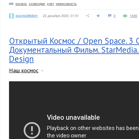
космос
,
созвездие
,
улет
,
невесомость
sozvezdiedom
22 декабря 2020, 01:51
0
1406
Открытый Космос / Open Space. 3 
Документальный Фильм. StarMedia.
Design
Наш космос