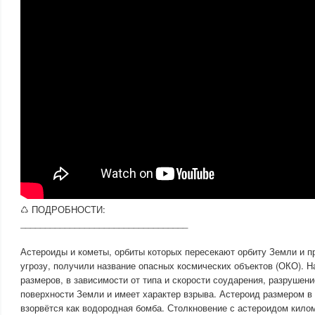
♺ ПОДРОБНОСТИ:
__________________________________
Астероиды и кометы, орбиты которых пересекают орбиту Земли и п
угрозу, получили название опасных космических объектов (ОКО). Н
размеров, в зависимости от типа и скорости соударения, разрушен
поверхности Земли и имеет характер взрыва. Астероид размером в 
взорвётся как водородная бомба. Столкновение с астероидом кило