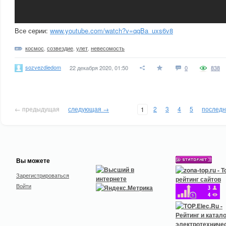
Все серии:
www.youtube.com/watch?v=qqBa_uxs6v8
космос
,
созвездие
,
улет
,
невесомость
sozvezdiedom
22 декабря 2020, 01:50
0
838
← предыдущая
следующая →
2
3
4
5
послед
1
Вы можете
Зарегистрироваться
Войти