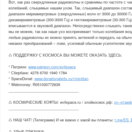
Вот, как раз сверхдлинные радиоволны и сравнимы по частоте с ч
колебаний, слышимых нашим ухом. Так, слышимый диапазон составл
диапазон мириамертровых (сверхдлинных) волн от 3000 до 30000 Гц
декамириаметровые (300-3000 Гц) и гектомириаметровые (30-300 Гц)
вписываются в звуковой диапазон. Непосредственно слышать таки
мы не можем, так как наше ухо воспринимает только колебания воз
любые радиоволны их можно принять антенной и передать на обыч
никаких преобразований – лови, усиливай обычным усилителем зву
♺ ПОДДЕРЖКУ С КОСМОСА ВЫ МОЖЕТЕ ОКАЗАТЬ ЗДЕСЬ:
° Патрион:
www.patreon.com/evilspace
° Сбербанк: 4276 6700 1940 1784
° SpaceDonat:
www.donationalerts.ru/r/roiniitan
° Webmoney: R051030772639
__________________________________
♺ КОСМИЧЕСКИЕ КОФТЫ: evilspace.ru / злойкосмос.рф:
xn--g1aedc
__________________________________
♺ НАШ ЧАТ! (Телеграмм) И не важно с какой вы планеты:
t.me/ES
♺ ЗЛЫЕ ПЛЮШКИ: