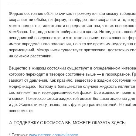
__________________________________
Жидкое состояние обычно считают промежуточным между твёрдым т
сохраняет ни объём, ни форму, а твёрдое тело сохраняет и то, и д
может полностью или отчасти определяться тем, что их поверхност
мембрана. Так, вода может собираться в капли. Но жидкость спосо
неподвижной поверхностью, и это тоже означает несохранение фо
имеют определённого положения, но в то же время им недоступна 
перемещений. Между ними существует притяжение, достаточно сил
на близком расстоянии.
Вещество в жидком состоянии существует в определённом интерва
которого переходит в твердое состояние выше — в газообразное. Г
зависят от давления. Как правило, вещество в жидком состоянии и
модификацию. Поэтому в большинстве случаев жидкость является 
состоянием, но и термодинамической фазой. Все жидкости принято
и смеси. Некоторые смеси жидкостей имеют большое значение для 
и др. Жидкости могут выполнять функцию растворителей. Но всё м
невесомости.
♺ ПОДДЕРЖКУ С КОСМОСА ВЫ МОЖЕТЕ ОКАЗАТЬ ЗДЕСЬ:
° Патрион:
www.patreon.com/evilspace