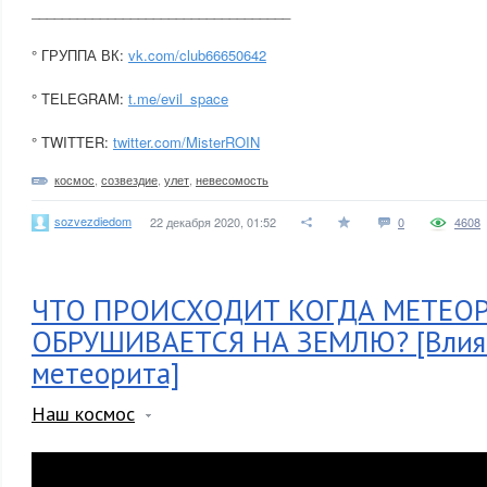
__________________________________
° ГРУППА ВК:
vk.com/club66650642
° TELEGRAM:
t.me/evil_space
° TWITTER:
twitter.com/MisterROIN
космос
,
созвездие
,
улет
,
невесомость
sozvezdiedom
22 декабря 2020, 01:52
0
4608
ЧТО ПРОИСХОДИТ КОГДА МЕТЕО
ОБРУШИВАЕТСЯ НА ЗЕМЛЮ? [Влия
метеорита]
Наш космос