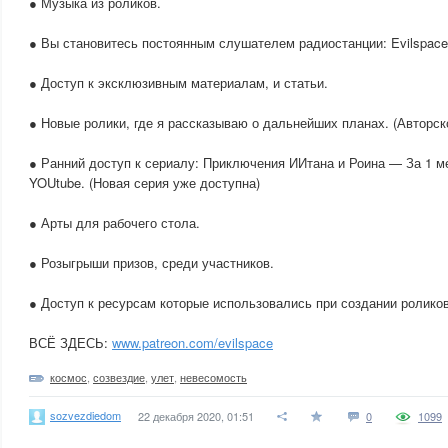
● Музыка из роликов.
● Вы становитесь постоянным слушателем радиостанции: Evilspace
● Доступ к эксклюзивным материалам, и статьи.
● Новые ролики, где я рассказываю о дальнейших планах. (Авторск
● Ранний доступ к сериалу: Приключения ИИтана и Роина — За 1 м
YOUtube. (Новая серия уже доступна)
● Арты для рабочего стола.
● Розыгрыши призов, среди участников.
● Доступ к ресурсам которые использовались при создании роликов
ВСЁ ЗДЕСЬ:
www.patreon.com/evilspace
космос
,
созвездие
,
улет
,
невесомость
sozvezdiedom
22 декабря 2020, 01:51
0
1099