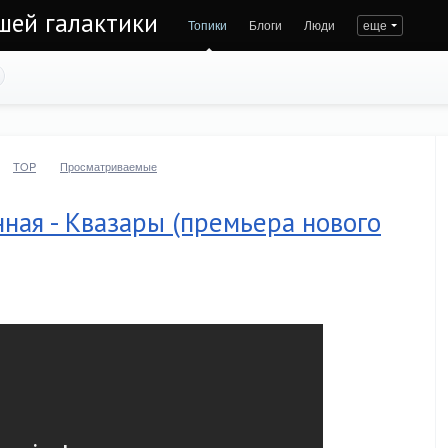
ашей галактики
Топики
Блоги
Люди
еще
TOP
Просматриваемые
нная - Квазары (премьера нового