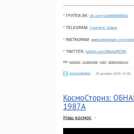
_________________________________
° ГРУППА ВК:
vk.com/club66650642
° TELEGRAM:
t.me/evil_space
° INSTAGRAM:
www.instagram.com/roin
° TWITTER:
twitter.com/MisterROIN
космос
,
созвездие
,
улет
,
невесомость
sozvezdiedom
22 декабря 2020, 01:48
КосмоСториз: ОБН
1987А
Наш космос