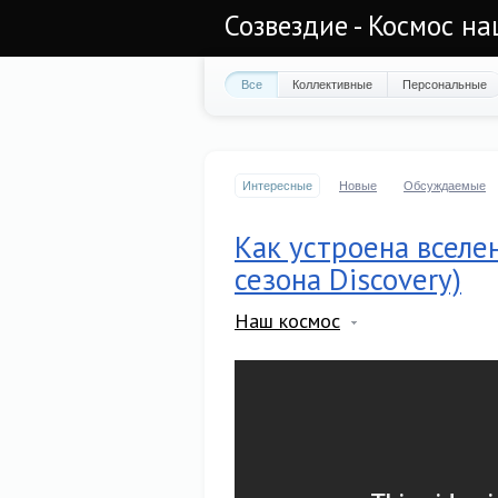
Созвездие - Космос н
Все
Коллективные
Персональные
Интересные
Новые
Обсуждаемые
Как устроена вселе
сезона Discovery)
Наш космос