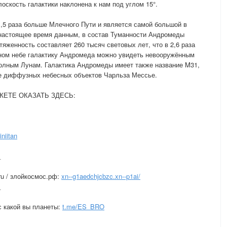
лоскость галактики наклонена к нам под углом 15°.
,5 раза больше Млечного Пути и является самой большой в
настоящее время данным, в состав Туманности Андромеды
тяженность составляет 260 тысяч световых лет, что в 2,6 раза
чном небе галактику Андромеда можно увидеть невооружённым
полным Лунам. Галактика Андромеды имеет также название M31,
оге диффузных небесных объектов Чарльза Мессье.
ЕТЕ ОКАЗАТЬ ЗДЕСЬ:
iniitan
_
 / злойкосмос.рф:
xn--g1aedchjcbzc.xn--p1ai/
_
с какой вы планеты:
t.me/ES_BRO