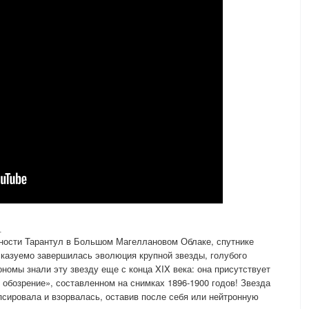
_
нности Тарантул в Большом Магеллановом Облаке, спутнике
казуемо завершилась эволюция крупной звезды, голубого
рономы знали эту звезду еще с конца XIX века: она присутствует
 обозрение», составленном на снимках 1896-1900 годов! Звезда
псировала и взорвалась, оставив после себя или нейтронную