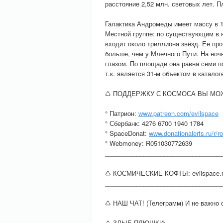
расстояние 2,52 млн. световых лет. П
Галактика Андромеды имеет массу в 1
Местной группе: по существующим в 
входит около триллиона звёзд. Ее про
больше, чем у Млечного Пути. На но
глазом. По площади она равна семи 
т.к. является 31-м объектом в катал
♺ ПОДДЕРЖКУ С КОСМОСА ВЫ МОЖ
° Патрион:
www.patreon.com/evilspace
° Сбербанк: 4276 6700 1940 1784
° SpaceDonat:
www.donationalerts.ru/r/ro
° Webmoney: R051030772639
_________________________________
♺ КОСМИЧЕСКИЕ КОФТЫ: evilspace.ru
_________________________________
♺ НАШ ЧАТ! (Телеграмм) И не важно 
♺ ЗЛЫЕ ПЛЮШКИ: