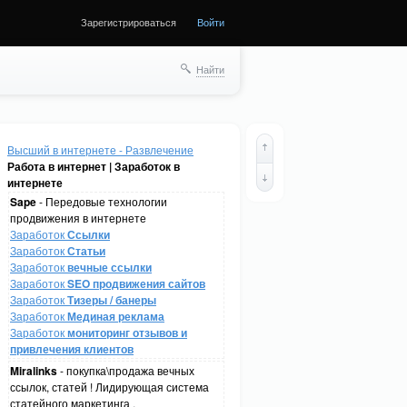
Зарегистрироваться
Войти
Найти
Высший в интернете - Развлечение
Работа в интернет | Заработок в
интернете
Sape
- Передовые технологии
продвижения в интернете
Заработок
Ссылки
Заработок
Статьи
Заработок
вечные ссылки
Заработок
SEO продвижения сайтов
Заработок
Тизеры / банеры
Заработок
Мединая реклама
Заработок
мониторинг отзывов и
привлечения клиентов
Miralinks
- покупка\продажа вечных
ссылок, статей ! Лидирующая система
статейного маркетинга .