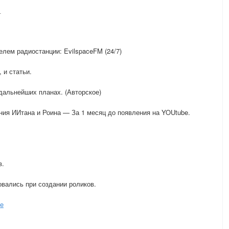
_
лем радиостанции: EvilspaceFM (24/7)
 и статьи.
 дальнейших планах. (Авторское)
ния ИИтана и Роина — За 1 месяц до появления на YOUtube.
в.
овались при создании роликов.
ce