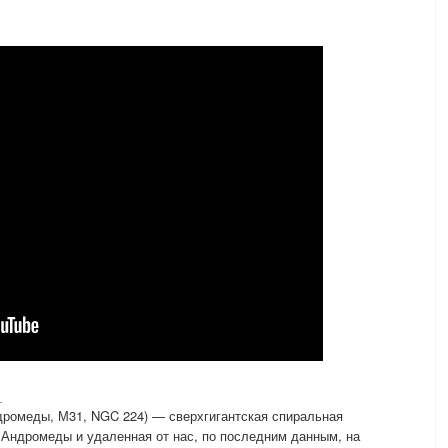
_
дромеды, М31, NGC 224) — сверхгигантская спиральная
 Андромеды и удаленная от нас, по последним данным, на