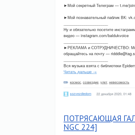
►Мой секретный Телеграм — t.me/jo
►Мой познавательный паблик ВК: vk.
_____________________
Ну и обязательно посетите инстаграмм
видео — instagram.com/baldukvoice
_____________________
►РЕКЛАМА и СОТРУДНИЧЕСТВО: Мы де
обращайтесь на почту — ridddle@tag.
_____________________
Вся музыка взята с библиотеки Epidemi
Читать дальше →
космос
,
созвездие
,
улет
,
невесомость
sozvezdiedom
22 декабря 2020, 01:48
ПОТРЯСАЮЩАЯ ГАЛ
NGC 224]