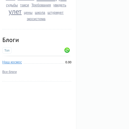
судьбы
такси
Требования
увидеть
улет
цены
школа
штурмует
экосистема
Блоги
Топ
Наш космос
0.00
Все блоги