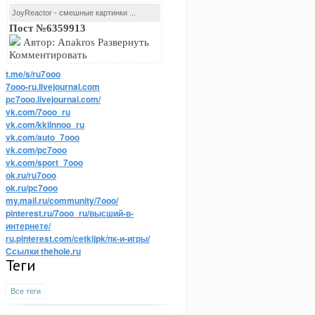
JoyReactor - смешные картинки ...
Пост №6359913
Автор: Anakros Развернуть
Комментировать
t.me/s/ru7ooo
7ooo-ru.livejournal.com
pc7ooo.livejournal.com/
vk.com/7ooo_ru
vk.com/kkiinnoo_ru
vk.com/auto_7ooo
vk.com/pc7ooo
vk.com/sport_7ooo
ok.ru/ru7ooo
ok.ru/pc7ooo
my.mail.ru/community/7ooo/
pinterest.ru/7ooo_ru/высший-в-
интернете/
ru.pinterest.com/cetkijpk/пк-и-игры/
Ссылки thehole.ru
Теги
Все теги