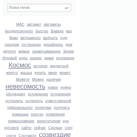
MAC
автомат
автоматы
бездепозитного
быстро
Вавада
ваз
Виво
витражного
выбрать
году
городом
гостиницах
дизайнеры
дом
другого
живые
захватывающее
Зачем
Игровой
игры
казино
какие
коллекция
Космос
которое
кредитной
крипто
крыша
купить
мире
может
Можете
Можно
наличие
невесомость
новое
нужно
обсуждают
остекление
остекления
остеклить
остеклять
ответственной
официального
политика
получить
помощью
портал
появления
прикосновение
репетитором
рун
русского
сайте
сейчас
Сколько
слот
созвездие
слоте
Слотмилл