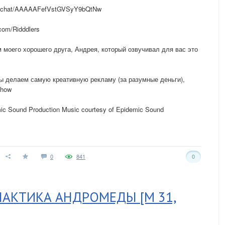
inchat/AAAAAFefVstGVSyY9bQtNw
com/Ridddlers
 моего хорошего друга, Андрея, который озвучивал для вас это
лаем самую креативную рекламу (за разумные деньги),
show
c Sound Production Music courtesy of Epidemic Sound
0
841
0
АКТИКА АНДРОМЕДЫ [M 31,