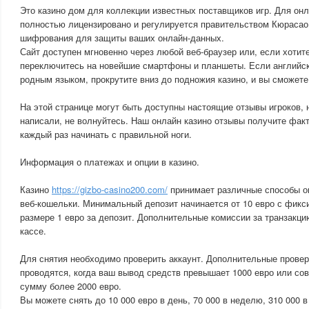
Это казино дом для коллекции известных поставщиков игр. Для онл
полностью лицензировано и регулируется правительством Кюрасао
шифрования для защиты ваших онлайн-данных.
Сайт доступен мгновенно через любой веб-браузер или, если хотит
переключитесь на новейшие смартфоны и планшеты. Если английс
родным языком, прокрутите вниз до подножия казино, и вы сможет
На этой странице могут быть доступны настоящие отзывы игроков, 
написали, не волнуйтесь. Наш онлайн казино отзывы получите факт
каждый раз начинать с правильной ноги.
Информация о платежах и опции в казино.
Казино
https://gizbo-casino200.com/
принимает различные способы о
веб-кошельки. Минимальный депозит начинается от 10 евро с фикс
размере 1 евро за депозит. Дополнительные комиссии за транзакци
кассе.
Для снятия необходимо проверить аккаунт. Дополнительные провер
проводятся, когда ваш вывод средств превышает 1000 евро или со
сумму более 2000 евро.
Вы можете снять до 10 000 евро в день, 70 000 в неделю, 310 000 в 