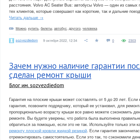
расстояния. Volvo AC Seater Bus: автобусы Volvo — один из самых
тех клиентов, которые совершают как короткие, так и дальние поезд
Читать дальше →
Можно
,
купить
,
билеты
,
автобус
,
другого
,
человека
sozvezdiedom
9 октября 2022, 12:34
0
2303
Зачем нужно наличие гарантии посл
сделан ремонт крыши
Блог им. sozvezdiedom
Гарантия на плоские крыши может составлять от 5 до 20 лет. Если
гарантия, позвоните подрядчику, который ее установил, для ремонт
пропорционально возрасту крыши все равно можете сэкономить де
ремонте. Вы будете уверены, что работа была выполнена правильн
обратиться за помощью, если это не так. Используйте только эти 
ремонту плоской кровли жидкой резиной
. Если гарантия закончила
отремонтировать самостоятельно. Если это так, то сэкономили день