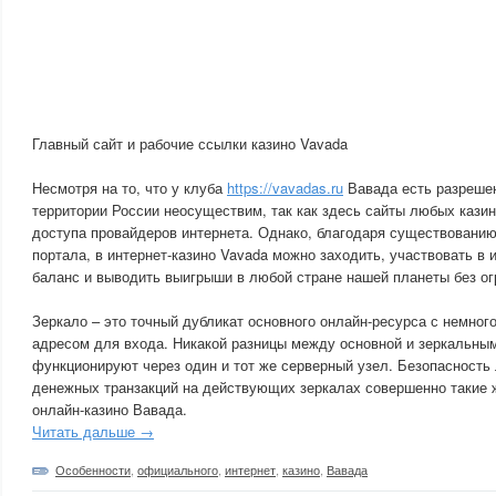
Главный сайт и рабочие ссылки казино Vavada
Несмотря на то, что у клуба
https://vavadas.ru
Вавада есть разрешен
территории России неосуществим, так как здесь сайты любых кази
доступа провайдеров интернета. Однако, благодаря существованию
портала, в интернет-казино Vavada можно заходить, участвовать в и
баланс и выводить выигрыши в любой стране нашей планеты без ог
Зеркало – это точный дубликат основного онлайн-ресурса с немног
адресом для входа. Никакой разницы между основной и зеркальными
функционируют через один и тот же серверный узел. Безопасность
денежных транзакций на действующих зеркалах совершенно такие ж
онлайн-казино Вавада.
Читать дальше →
Особенности
,
официального
,
интернет
,
казино
,
Вавада