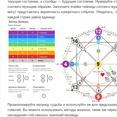
текущее состояние, а столбцы — будущее состояние. Нумеруйте ст
соответствующим образом. Заполните ячейки таблицы соответств
могут представлять вероятность конкретного события. Убедитесь, 
каждой строке равна единице.
Проанализируйте матрицу судьбы и используйте ее для предсказа
событий. Вы можете использовать методы анализа, такие как пере
нахождения собственных значений матрицы.