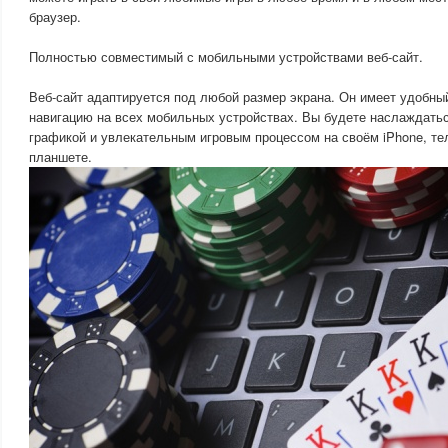
браузер.
Полностью совместимый с мобильными устройствами веб-сайт.
Веб-сайт адаптируется под любой размер экрана. Он имеет удобн
навигацию на всех мобильных устройствах. Вы будете наслаждать
графикой и увлекательным игровым процессом на своём iPhone, те
планшете.