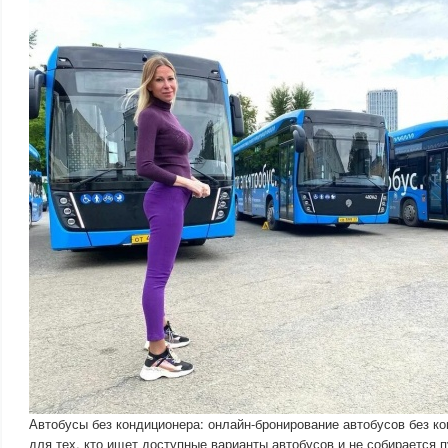
Автобусы без кондиционера: онлайн-бронирование автобусов без к
для тех, кто ищет доступные варианты автобусов и не собирается 