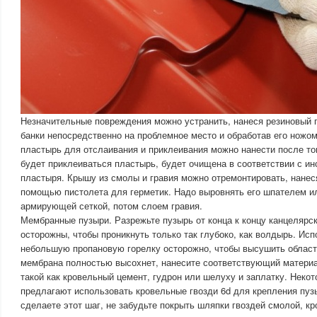
Незначительные повреждения можно устранить, нанеся резиновый г
банки непосредственно на проблемное место и обработав его ножо
пластырь для отслаивания и приклеивания можно нанести после тог
будет приклеиваться пластырь, будет очищена в соответствии с ин
пластыря. Крышу из смолы и гравия можно отремонтировать, нанес
помощью пистолета для герметик. Надо выровнять его шпателем и
армирующей сеткой, потом слоем гравия.
Мембранные пузыри. Разрежьте пузырь от конца к концу канцелярс
осторожны, чтобы проникнуть только так глубоко, как волдырь. Ис
небольшую пропановую горелку осторожно, чтобы высушить област
мембрана полностью высохнет, нанесите соответствующий материа
такой как кровельный цемент, гудрон или шелуху и заплатку. Неко
предлагают использовать кровельные гвозди 6d для крепления пуз
сделаете этот шаг, не забудьте покрыть шляпки гвоздей смолой, к