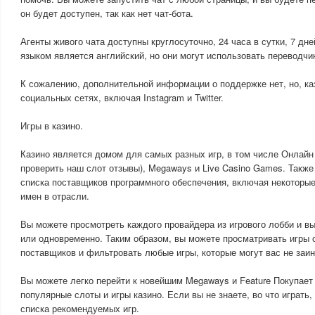
он будет доступен, так как нет чат-бота.
Агенты живого чата доступны круглосуточно, 24 часа в сутки, 7 дн
языком является английский, но они могут использовать переводчи
К сожалению, дополнительной информации о поддержке нет, но, ка
социальных сетях, включая Instagram и Twitter.
Игры в казино.
Казино является домом для самых разных игр, в том числе Онлайн
проверить наш слот отзывы), Megaways и Live Casino Games. Также
списка поставщиков программного обеспечения, включая некоторы
имен в отрасли.
Вы можете просмотреть каждого провайдера из игрового лобби и в
или одновременно. Таким образом, вы можете просматривать игры
поставщиков и фильтровать любые игры, которые могут вас не заин
Вы можете легко перейти к новейшим Megaways и Feature Покупает
популярные слоты и игры казино. Если вы не знаете, во что играть
списка рекомендуемых игр.