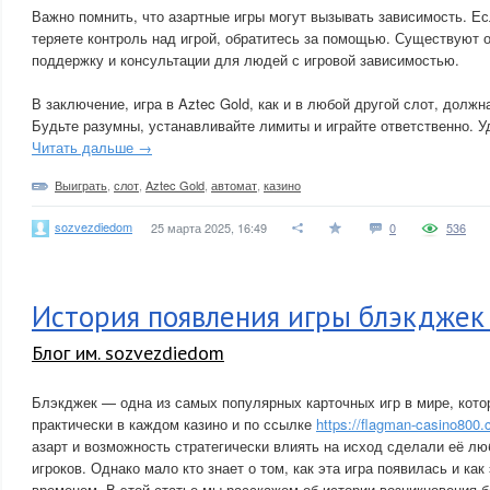
Важно помнить, что азартные игры могут вызывать зависимость. Ес
теряете контроль над игрой, обратитесь за помощью. Существуют 
поддержку и консультации для людей с игровой зависимостью.
В заключение, игра в Aztec Gold, как и в любой другой слот, долж
Будьте разумны, устанавливайте лимиты и играйте ответственно. У
Читать дальше →
Выиграть
,
слот
,
Aztec Gold
,
автомат
,
казино
sozvezdiedom
25 марта 2025, 16:49
0
536
История появления игры блэкджек 
Блог им. sozvezdiedom
Блэкджек — одна из самых популярных карточных игр в мире, кото
практически в каждом казино и по ссылке
https://flagman-casino800.
азарт и возможность стратегически влиять на исход сделали её л
игроков. Однако мало кто знает о том, как эта игра появилась и ка
временем. В этой статье мы расскажем об истории возникновения б