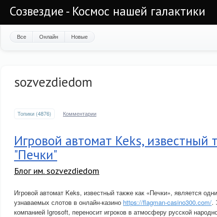
Созвездие - Космос нашей галактики
Все
Онлайн
Новые
sozvezdiedom
Топики (4876)
Комментарии
Игровой автомат Keks, известный 
"Печки"
Блог им. sozvezdiedom
Игровой автомат Keks, известный также как «Печки», является одн
узнаваемых слотов в онлайн-казино
https://flagman-casino300.com/
.
компанией Igrosoft, переносит игроков в атмосферу русской народн