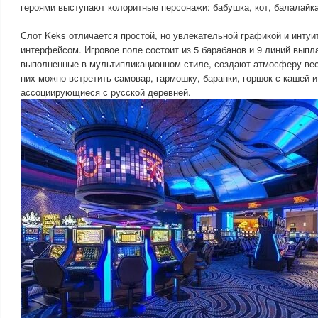
героями выступают колоритные персонажи: бабушка, кот, балалайка 
Слот Keks отличается простой, но увлекательной графикой и инту
интерфейсом. Игровое поле состоит из 5 барабанов и 9 линий выпл
выполненные в мультипликационном стиле, создают атмосферу вес
них можно встретить самовар, гармошку, баранки, горшок с кашей 
ассоциирующиеся с русской деревней.