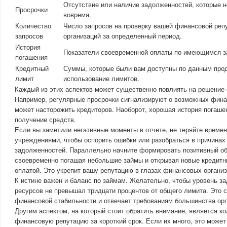
Отсутствие или наличие задолженностей, которые 
Просрочки
вовремя.
Количество
Число запросов на проверку вашей финансовой реп
запросов
организаций за определенный период.
История
Показатели своевременной оплаты по имеющимся з
погашения
Кредитный
Суммы, которые были вам доступны по данным прод
лимит
использование лимитов.
Каждый из этих аспектов может существенно повлиять на решение
Например, регулярные просрочки сигнализируют о возможных фина
может насторожить кредиторов. Наоборот, хорошая история погаш
получение средств.
Если вы заметили негативные моменты в отчете, не теряйте времен
учреждениями, чтобы оспорить ошибки или разобраться в причина
задолженностей. Параллельно начните формировать позитивный об
своевременно погашая небольшие займы и открывая новые кредитны
оплатой. Это укрепит вашу репутацию в глазах финансовых организ
К истине важен и баланс по займам. Желательно, чтобы уровень з
ресурсов не превышал тридцати процентов от общего лимита. Это с
финансовой стабильности и отвечает требованиям большинства орг
Другим аспектом, на который стоит обратить внимание, является к
финансовую репутацию за короткий срок. Если их много, это может