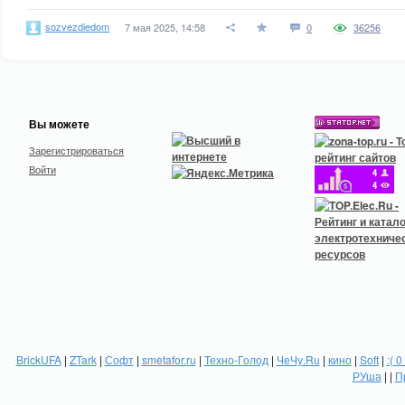
sozvezdiedom
7 мая 2025, 14:58
0
36256
Вы можете
Зарегистрироваться
Войти
BrickUFA
|
ZTark
|
Софт
|
smetafor.ru
|
Техно-Голод
|
ЧеЧу.Ru
|
кино
|
Soft
|
:( 0
РУша
| |
П