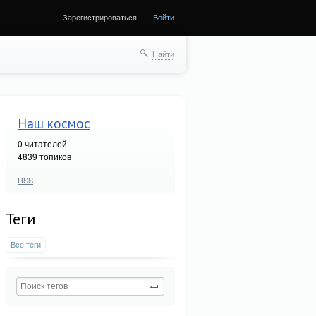
Зарегистрироваться
Войти
Найти
Наш космос
0
читателей
4839 топиков
RSS
Теги
Все теги