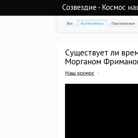
Созвездие - Космос н
Все
Коллективные
Персональные
Существует ли врем
Морганом Фриманом
Наш космос