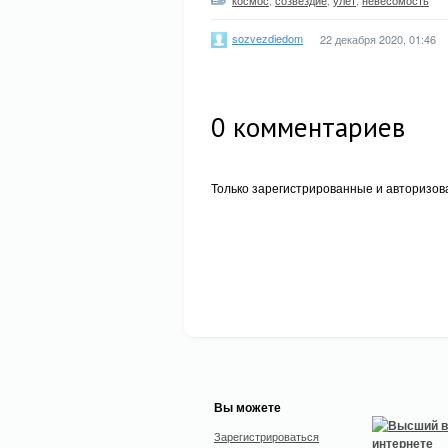
космос
,
созвездие
,
улет
,
невесомость
sozvezdiedom
22 декабря 2020, 01:46
0
комментариев
Только зарегистрированные и авторизов
Вы можете
Зарегистрироваться