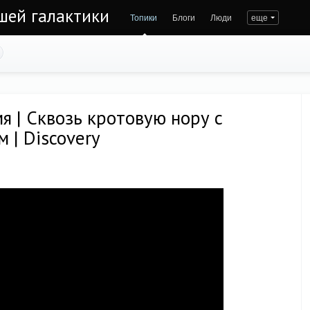
ашей галактики
Топики
Блоги
Люди
еще
я | Сквозь кротовую нору с
 | Discovery