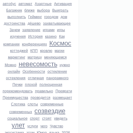
автобус
автомат
Азартные
Активация
Багажник
ближе
выбора
Выиграть
выполнить
Гейминг
городом
дом
достоинства
дёшево
захватывающее
Зачем
заявление
играми
игры
изучения
История
казино
Как
Космос
компании
конференциях
коттеджей
КПП
кровлю
магии
маркетинг
матрицу
меняющемся
невесомость
Можно
нужно
онлайн
Особенности
остекление
остекления
отличная
панорамного
Печки
плохой
полноценная
порекомендовать
правильно
Преврати
Преимущества
проводится
размещает
Слотика
слоты
современные
созвездие
современных
социальное
спорт
стоят
увидеть
улет
услуги
чего
Чувство
экосистема
этом
Юмор
языка
2026