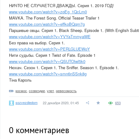
НИЧТО НЕ СЛУЧАЕТСЯ ДВАЖДЫ. Серия 1. 2019 ГОД!
www.youtube.com/watch?v=zqEg_1QcLm0
MAVKA. The Forest Song. Official Teaser Trailer 1
www.youtube.com/watch?v=effkoBQqm7g
Паршивые овцы. Серия 1. Black Sheep. Episode 1. (With English Subti
www.youtube.com/watch?v=YVYaTmmyaWE
Без права на выбор. Серия 1.
www.youtube.com/watch?v=PERLGLUEWoY
Нити судьбы. Серия 1 Twist of Fate. Episode 1
www.youtube.com/watch?v=QSUTOlwl5k0
Нюхач. Сезон 1. Серия 1. The Sniffer. Season 1. Episode 1.
www.youtube.com/watch?v=smn6nSSnk8g
Тіна Кароль
космос
,
созвездие
,
улет
,
невесомость
sozvezdiedom
22 декабря 2020, 01:45
653
0
комментариев