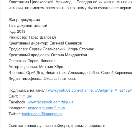
Константин Циолковский, Архимед… Поведав об их жизни, мы не с
истории, но сможем рассказать о тех, кому было суждено ее верши
Жанр: докудрама
Тип: документальный
Год: 2013
Режиссер: Тарас Шаповал
Креативный директор: Евгений Санников
Продюсер: Сергей Созановский, Игорь Сторчак
Креативный продюсер: Оксана Майданская
Оператор: Тарас Шаповал
Автор сценария: Мэттью Хёрст
В ролях: Юрий Дяк, Никита Лях, Александр Габор, Сергей Коршник
Лидия Тимофеева, Оксана Платнова.
Подпишись на канал!
www.youtube.com/channel/UCa4grme_V_sz4c2P
Сайт:
film.ua/
Facebook:
www.facebook.com/film.ua
Instagram:
instagram.com/filmua
Twitter:
twitter.com/filmuagroup
Смотрите наши лучшие трейлеры, фильмы, сериалы: