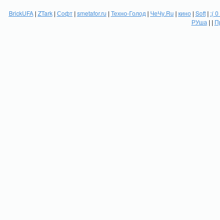
BrickUFA
|
ZTark
|
Софт
|
smetafor.ru
|
Техно-Голод
|
ЧеЧу.Ru
|
кино
|
Soft
|
:( 0
РУша
| |
П