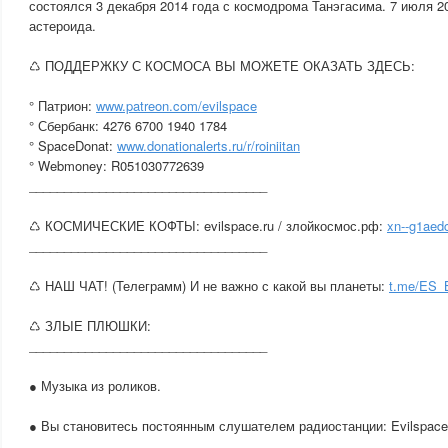
состоялся 3 декабря 2014 года с космодрома Танэгасима. 7 июля 20
астероида.
♺ ПОДДЕРЖКУ С КОСМОСА ВЫ МОЖЕТЕ ОКАЗАТЬ ЗДЕСЬ:
° Патрион:
www.patreon.com/evilspace
° Сбербанк: 4276 6700 1940 1784
° SpaceDonat:
www.donationalerts.ru/r/roiniitan
° Webmoney: R051030772639
__________________________________
♺ КОСМИЧЕСКИЕ КОФТЫ: evilspace.ru / злойкосмос.рф:
xn--g1aedc
__________________________________
♺ НАШ ЧАТ! (Телеграмм) И не важно с какой вы планеты:
t.me/ES
♺ ЗЛЫЕ ПЛЮШКИ:
__________________________________
● Музыка из роликов.
● Вы становитесь постоянным слушателем радиостанции: Evilspace