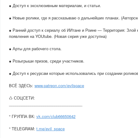
● Доступ к эксклюзивным материалам, и статьи.
● Новые ролики, где я рассказываю о дальнейших планах. (Авторск
● Ранний доступ к сериалу об ИИтане и Роине — Территория: Злой 
появления на YOUtube. (Новая серия уже доступна)
● Арты для рабочего стола.
● Розыгрыши призов, среди участников.
● Доступ к ресурсам которые использовались при создании роликов
ВСЁ ЗДЕСЬ:
www.patreon.com/evilspace
♺ СОЦСЕТИ:
__________________________________
° ГРУППА ВК:
vk.com/club66650642
° TELEGRAM:
t.me/evil_space