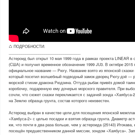
♺ ПОДРОБНОСТИ:
__________________________________
Астероид был открыт 10 мая 1999 года в рамках проекта LINEAR в 
(США) и получил временное обозначение 1999 JU3. В октябре 2015 
официальное название — Рюгу. Название взято из японской сказки 
который посетил волшебный подводный замок-дворец Рюгу-дзё — 
морской стихии дракона Рюдзина. Оттуда рыбак привёз домой таи
коробочку, подаренную ему дочерью морского правителя. При выбо
сочли, что сюжет сказки перекликается с задачей зонда «Хаябуса-2
на Землю образца грунта, состав которого неизвестен.
Астероид выбран в качестве цели для посещения японской межпла
«Хаябуса-2» с целью посадки и взятия образца грунта. Диаметр аст
км, что почти в два раза больше, чем у астероида (25143) Итокава,
посещён предшественником данной миссии, зондом «Хаябуса». Зап